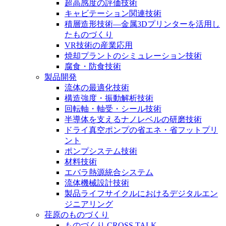
超高感度の評価技術
キャビテーション関連技術
積層造形技術―金属3Dプリンターを活用し
たものづくり
VR技術の産業応用
焼却プラントのシミュレーション技術
腐食・防食技術
製品開発
流体の最適化技術
構造強度・振動解析技術
回転軸・軸受・シール技術
半導体を支えるナノレベルの研磨技術
ドライ真空ポンプの省エネ・省フットプリ
ント
ポンプシステム技術
材料技術
エバラ熱源統合システム
流体機械設計技術
製品ライフサイクルにおけるデジタルエン
ジニアリング
荏原のものづくり
ものづくり CROSS TALK