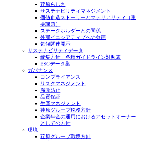
荏原らしさ
サステナビリティマネジメント
価値創造ストーリーとマテリアリティ（重
要課題）
ステークホルダーとの関係
外部イニシアティブへの参画
気候関連開示
サステナビリティデータ
編集方針・各種ガイドライン対照表
ESGデータ集
ガバナンス
コンプライアンス
リスクマネジメント
腐敗防止
品質保証
生産マネジメント
荏原グループ税務方針
企業年金の運用におけるアセットオーナー
としての方針
環境
荏原グループ環境方針