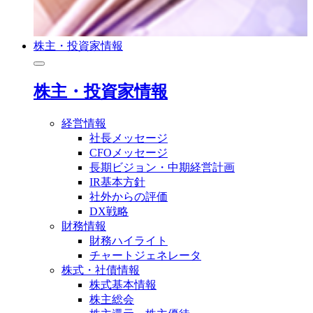
株主・投資家情報
株主・投資家情報
経営情報
社長メッセージ
CFOメッセージ
長期ビジョン・中期経営計画
IR基本方針
社外からの評価
DX戦略
財務情報
財務ハイライト
チャートジェネレータ
株式・社債情報
株式基本情報
株主総会