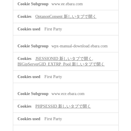
www.ee.ebara.com
OptanonConsent
新しいタブで開く
First Party
wpx-manual-download.ebara.com
JSESSIONID
新しいタブで開く
,
BIGipServerGID_EXTRP_Pool
新しいタブで開く
First Party
www.ece.ebara.com
PHPSESSID
新しいタブで開く
First Party