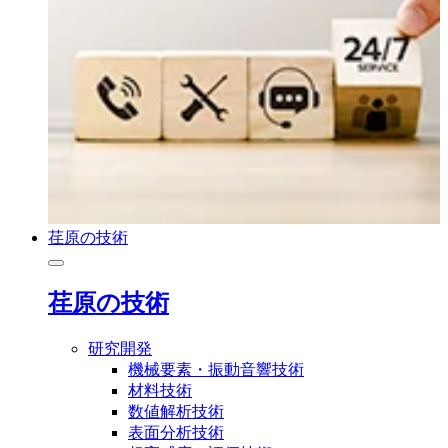
荏原の技術
荏原の技術
研究開発
機械要素・振動音響技術
材料技術
数値解析技術
表面分析技術