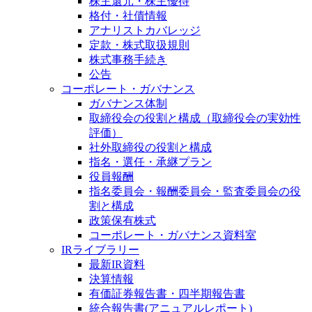
株主還元・株主優待
格付・社債情報
アナリストカバレッジ
定款・株式取扱規則
株式事務手続き
公告
コーポレート・ガバナンス
ガバナンス体制
取締役会の役割と構成（取締役会の実効性
評価）
社外取締役の役割と構成
指名・選任・承継プラン
役員報酬
指名委員会・報酬委員会・監査委員会の役
割と構成
政策保有株式
コーポレート・ガバナンス資料室
IRライブラリー
最新IR資料
決算情報
有価証券報告書・四半期報告書
統合報告書(アニュアルレポート)