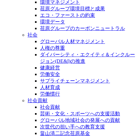
環境マネジメント
荏原グループ環境目標と成果
エコ・ファーストの約束
環境データ
荏原グループのカーボンニュートラル
社会
グローバル人材マネジメント
人権の尊重
ダイバーシティ・エクイティ＆インクルー
ジョン(DE&I)の推進
健康経営
労働安全
サプライチェーンマネジメント
人材育成
労働慣行
社会貢献
社会貢献
芸術・文化・スポーツへの支援活動
グローバル地域社会の発展への貢献
次世代の担い手への教育支援
畠山清二記念荏原基金