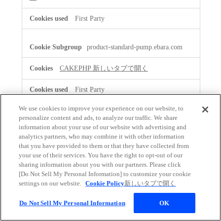
First Party
product-standard-pump.ebara.com
CAKEPHP
新しいタブで開く
First Party
We use cookies to improve your experience on our website, to
personalize content and ads, to analyze our traffic. We share
ezfinder.ebara.com
information about your use of our website with advertising and
analytics partners, who may combine it with other information
ASP.NET_SessionId
新しいタブで開く
that you have provided to them or that they have collected from
your use of their services. You have the right to opt-out of our
First Party
sharing information about you with our partners. Please click
[Do Not Sell My Personal Information] to customize your cookie
settings on our website.
Cookie Policy
新しいタブで開く
www.efb.ebara.com
Do Not Sell My Personal Information
OK
PHPSESSID
新しいタブで開く
,
OptanonConsent
新しいタブで開く