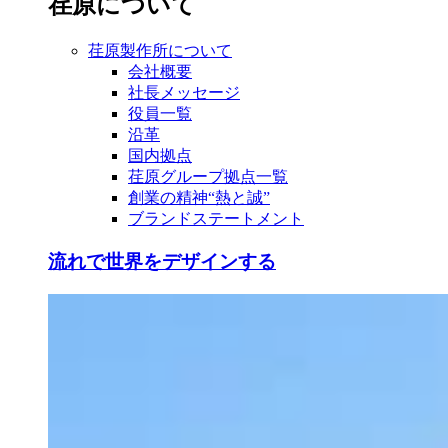
荏原について
荏原製作所について
会社概要
社長メッセージ
役員一覧
沿革
国内拠点
荏原グループ拠点一覧
創業の精神“熱と誠”
ブランドステートメント
流れで世界をデザインする