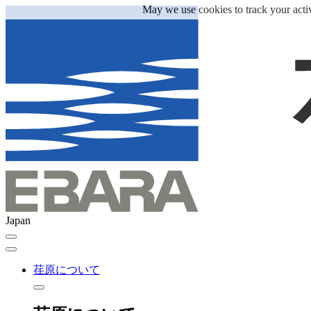
May we use cookies to track your activ
Japan
荏原について