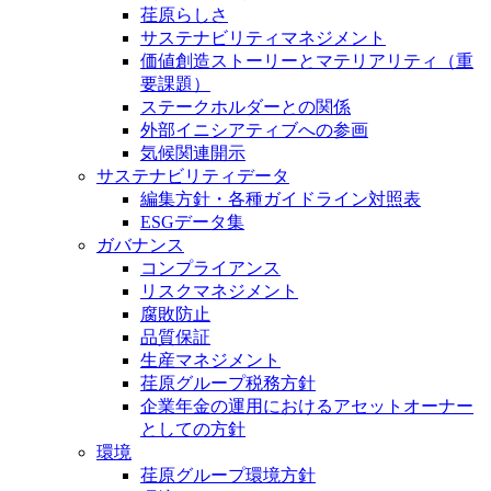
荏原らしさ
サステナビリティマネジメント
価値創造ストーリーとマテリアリティ（重
要課題）
ステークホルダーとの関係
外部イニシアティブへの参画
気候関連開示
サステナビリティデータ
編集方針・各種ガイドライン対照表
ESGデータ集
ガバナンス
コンプライアンス
リスクマネジメント
腐敗防止
品質保証
生産マネジメント
荏原グループ税務方針
企業年金の運用におけるアセットオーナー
としての方針
環境
荏原グループ環境方針