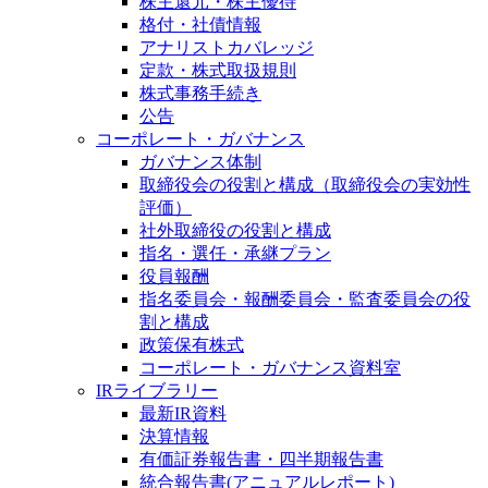
株主還元・株主優待
格付・社債情報
アナリストカバレッジ
定款・株式取扱規則
株式事務手続き
公告
コーポレート・ガバナンス
ガバナンス体制
取締役会の役割と構成（取締役会の実効性
評価）
社外取締役の役割と構成
指名・選任・承継プラン
役員報酬
指名委員会・報酬委員会・監査委員会の役
割と構成
政策保有株式
コーポレート・ガバナンス資料室
IRライブラリー
最新IR資料
決算情報
有価証券報告書・四半期報告書
統合報告書(アニュアルレポート)