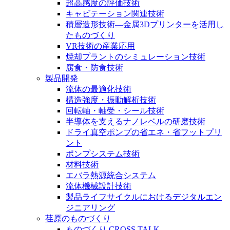
超高感度の評価技術
キャビテーション関連技術
積層造形技術―金属3Dプリンターを活用し
たものづくり
VR技術の産業応用
焼却プラントのシミュレーション技術
腐食・防食技術
製品開発
流体の最適化技術
構造強度・振動解析技術
回転軸・軸受・シール技術
半導体を支えるナノレベルの研磨技術
ドライ真空ポンプの省エネ・省フットプリ
ント
ポンプシステム技術
材料技術
エバラ熱源統合システム
流体機械設計技術
製品ライフサイクルにおけるデジタルエン
ジニアリング
荏原のものづくり
ものづくり CROSS TALK