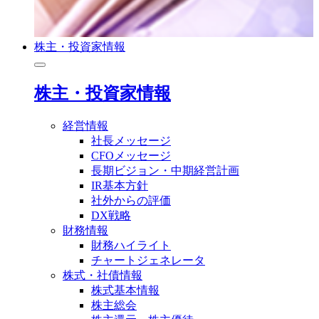
株主・投資家情報
株主・投資家情報
経営情報
社長メッセージ
CFOメッセージ
長期ビジョン・中期経営計画
IR基本方針
社外からの評価
DX戦略
財務情報
財務ハイライト
チャートジェネレータ
株式・社債情報
株式基本情報
株主総会