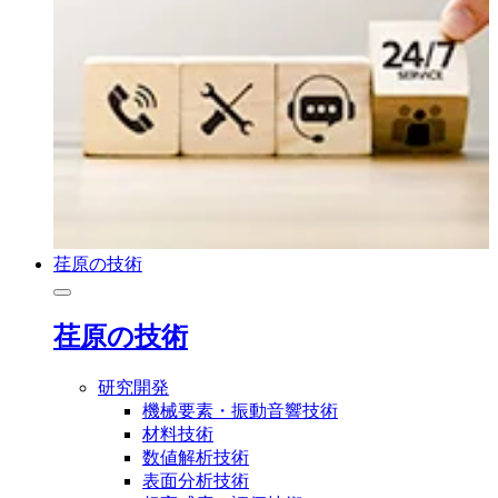
荏原の技術
荏原の技術
研究開発
機械要素・振動音響技術
材料技術
数値解析技術
表面分析技術