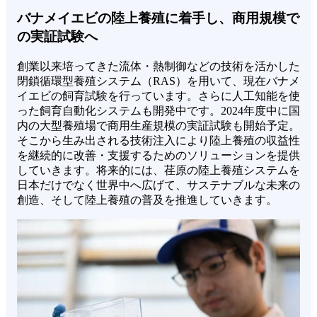
バナメイエビの陸上養殖に着手し、商用規模で
の実証試験へ
創業以来培ってきた流体・熱制御などの技術を活かした
閉鎖循環型養殖システム（RAS）を用いて、現在バナメ
イエビの飼育試験を行っています。さらに人工知能を使
った飼育自動化システムも開発中です。2024年度中に国
内の大型養殖場で商用生産規模の実証試験も開始予定。
そこから生み出される技術注入により陸上養殖の収益性
を継続的に改善・支援するためのソリューションを提供
していきます。将来的には、荏原の陸上養殖システムを
日本だけでなく世界中へ広げて、サステナブルな未来の
創造、そして陸上養殖の普及を推進していきます。