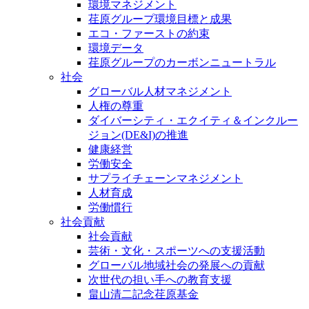
環境マネジメント
荏原グループ環境目標と成果
エコ・ファーストの約束
環境データ
荏原グループのカーボンニュートラル
社会
グローバル人材マネジメント
人権の尊重
ダイバーシティ・エクイティ＆インクルー
ジョン(DE&I)の推進
健康経営
労働安全
サプライチェーンマネジメント
人材育成
労働慣行
社会貢献
社会貢献
芸術・文化・スポーツへの支援活動
グローバル地域社会の発展への貢献
次世代の担い手への教育支援
畠山清二記念荏原基金