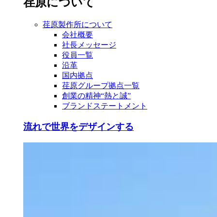
荏原について
荏原製作所について
会社概要
社長メッセージ
役員一覧
沿革
国内拠点
荏原グループ拠点一覧
創業の精神“熱と誠”
ブランドステートメント
流れで世界をデザインする