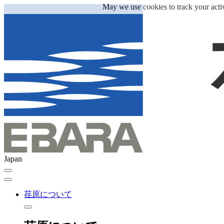
May we use cookies to track your activ
Japan
荏原について