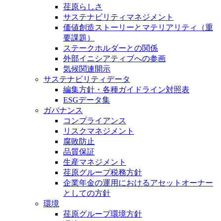
荏原らしさ
サステナビリティマネジメント
価値創造ストーリーとマテリアリティ（重
要課題）
ステークホルダーとの関係
外部イニシアティブへの参画
気候関連開示
サステナビリティデータ
編集方針・各種ガイドライン対照表
ESGデータ集
ガバナンス
コンプライアンス
リスクマネジメント
腐敗防止
品質保証
生産マネジメント
荏原グループ税務方針
企業年金の運用におけるアセットオーナー
としての方針
環境
荏原グループ環境方針