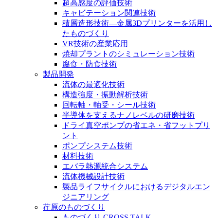
超高感度の評価技術
キャビテーション関連技術
積層造形技術―金属3Dプリンターを活用し
たものづくり
VR技術の産業応用
焼却プラントのシミュレーション技術
腐食・防食技術
製品開発
流体の最適化技術
構造強度・振動解析技術
回転軸・軸受・シール技術
半導体を支えるナノレベルの研磨技術
ドライ真空ポンプの省エネ・省フットプリ
ント
ポンプシステム技術
材料技術
エバラ熱源統合システム
流体機械設計技術
製品ライフサイクルにおけるデジタルエン
ジニアリング
荏原のものづくり
ものづくり CROSS TALK