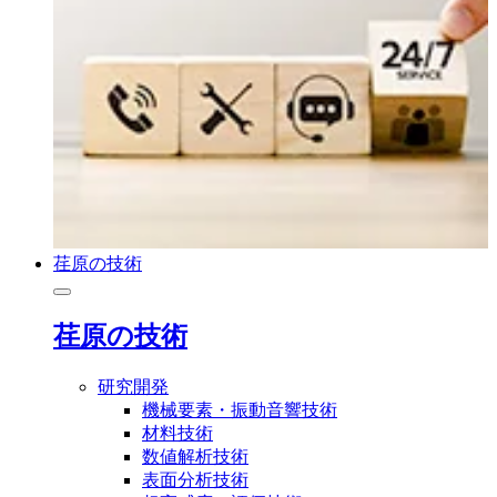
荏原の技術
荏原の技術
研究開発
機械要素・振動音響技術
材料技術
数値解析技術
表面分析技術