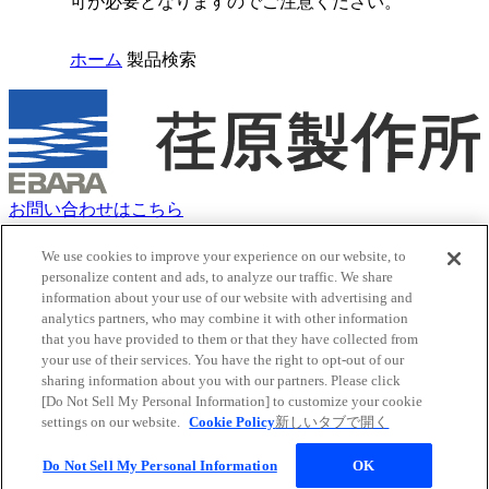
可が必要となりますのでご注意ください。
ホーム
製品検索
お問い合わせはこちら
クッキーポリシー
サイトマップ
We use cookies to improve your experience on our website, to
personalize content and ads, to analyze our traffic. We share
サイトのご利用にあたって
information about your use of our website with advertising and
荏原グループ 個人情報保護方針（プライバシーポリシー）
analytics partners, who may combine it with other information
ソーシャルメディアポリシー
that you have provided to them or that they have collected from
ウェブアクセシビリティポリシー
your use of their services. You have the right to opt-out of our
Youtube
新しいタブで開く
sharing information about you with our partners. Please click
X
新しいタブで開く
[Do Not Sell My Personal Information] to customize your cookie
Facebook
新しいタブで開く
settings on our website.
Cookie Policy
新しいタブで開く
LinkedIn
新しいタブで開く
Do Not Sell My Personal Information
OK
© EBARA CORPORATION. All rights reserved.