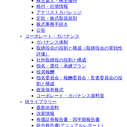
株主還元・株主優待
格付・社債情報
アナリストカバレッジ
定款・株式取扱規則
株式事務手続き
公告
コーポレート・ガバナンス
ガバナンス体制
取締役会の役割と構成（取締役会の実効性
評価）
社外取締役の役割と構成
指名・選任・承継プラン
役員報酬
指名委員会・報酬委員会・監査委員会の役
割と構成
政策保有株式
コーポレート・ガバナンス資料室
IRライブラリー
最新IR資料
決算情報
有価証券報告書・四半期報告書
統合報告書(アニュアルレポート)