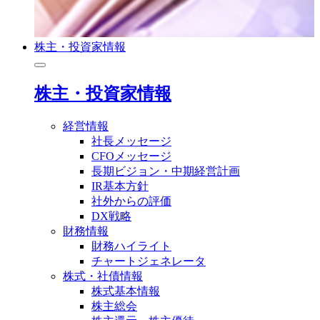
株主・投資家情報
株主・投資家情報
経営情報
社長メッセージ
CFOメッセージ
長期ビジョン・中期経営計画
IR基本方針
社外からの評価
DX戦略
財務情報
財務ハイライト
チャートジェネレータ
株式・社債情報
株式基本情報
株主総会