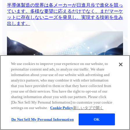
半導体製造の世界は各メーカーが日進月歩で進化を競っ
ています。多様な要望に応えるだけでなく、まだマーケ
ットに存在しないニーズを発見し、実現する技術を生み
出します。
We use cookies to improve your experience on our website, to
personalize content and ads, to analyze our traffic. We share
information about your use of our website with advertising and
analytics partners, who may combine it with other information
that you have provided to them or that they have collected from
your use of their services. You have the right to opt-out of our
sharing information about you with our partners. Please click
[Do Not Sell My Personal Information] to customize your cookie
settings on our website.
Cookie Policy
新しいタブで開く
未来へのアクションを見る
Do Not Sell My Personal Information
OK
サービス＆サポート