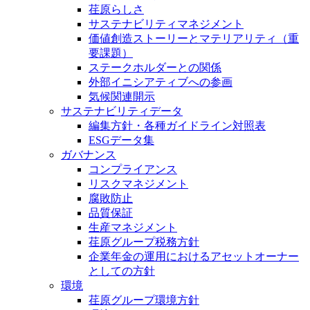
荏原らしさ
サステナビリティマネジメント
価値創造ストーリーとマテリアリティ（重
要課題）
ステークホルダーとの関係
外部イニシアティブへの参画
気候関連開示
サステナビリティデータ
編集方針・各種ガイドライン対照表
ESGデータ集
ガバナンス
コンプライアンス
リスクマネジメント
腐敗防止
品質保証
生産マネジメント
荏原グループ税務方針
企業年金の運用におけるアセットオーナー
としての方針
環境
荏原グループ環境方針