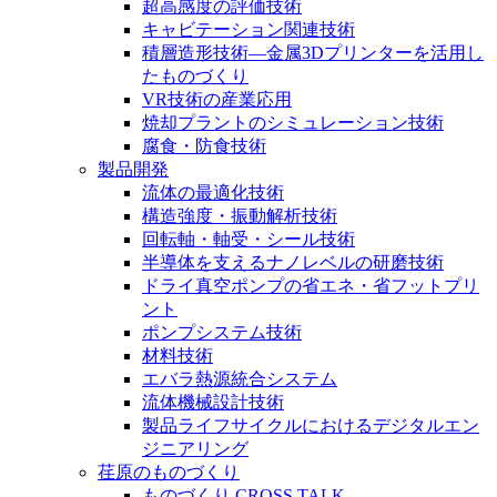
超高感度の評価技術
キャビテーション関連技術
積層造形技術―金属3Dプリンターを活用し
たものづくり
VR技術の産業応用
焼却プラントのシミュレーション技術
腐食・防食技術
製品開発
流体の最適化技術
構造強度・振動解析技術
回転軸・軸受・シール技術
半導体を支えるナノレベルの研磨技術
ドライ真空ポンプの省エネ・省フットプリ
ント
ポンプシステム技術
材料技術
エバラ熱源統合システム
流体機械設計技術
製品ライフサイクルにおけるデジタルエン
ジニアリング
荏原のものづくり
ものづくり CROSS TALK