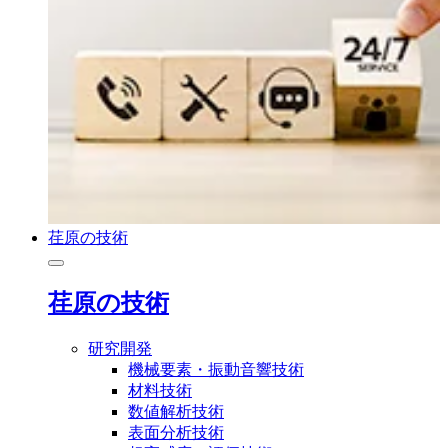
荏原の技術
荏原の技術
研究開発
機械要素・振動音響技術
材料技術
数値解析技術
表面分析技術