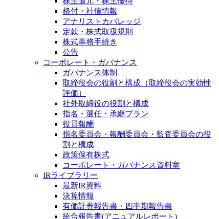
株主還元・株主優待
格付・社債情報
アナリストカバレッジ
定款・株式取扱規則
株式事務手続き
公告
コーポレート・ガバナンス
ガバナンス体制
取締役会の役割と構成（取締役会の実効性
評価）
社外取締役の役割と構成
指名・選任・承継プラン
役員報酬
指名委員会・報酬委員会・監査委員会の役
割と構成
政策保有株式
コーポレート・ガバナンス資料室
IRライブラリー
最新IR資料
決算情報
有価証券報告書・四半期報告書
統合報告書(アニュアルレポート)