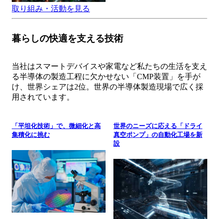
取り組み・活動を見る
暮らしの快適を支える技術
当社はスマートデバイスや家電など私たちの生活を支え
る半導体の製造工程に欠かせない「CMP装置」を手が
け、世界シェアは2位。世界の半導体製造現場で広く採
用されています。
「平坦化技術」で、微細化と高
世界のニーズに応える「ドライ
集積化に挑む
真空ポンプ」の自動化工場を新
設