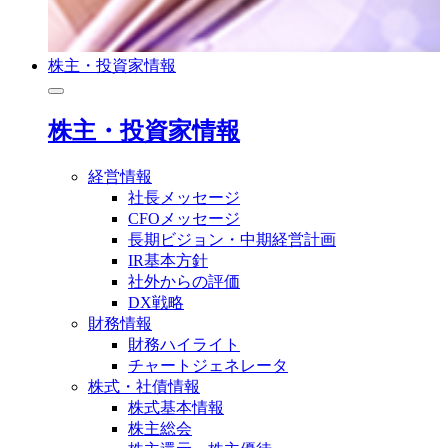
株主・投資家情報
株主・投資家情報
経営情報
社長メッセージ
CFOメッセージ
長期ビジョン・中期経営計画
IR基本方針
社外からの評価
DX戦略
財務情報
財務ハイライト
チャートジェネレータ
株式・社債情報
株式基本情報
株主総会