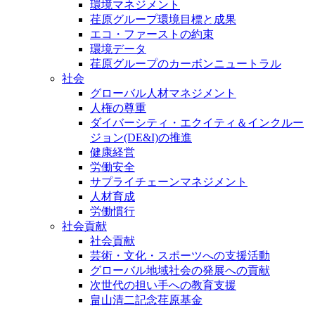
環境マネジメント
荏原グループ環境目標と成果
エコ・ファーストの約束
環境データ
荏原グループのカーボンニュートラル
社会
グローバル人材マネジメント
人権の尊重
ダイバーシティ・エクイティ＆インクルー
ジョン(DE&I)の推進
健康経営
労働安全
サプライチェーンマネジメント
人材育成
労働慣行
社会貢献
社会貢献
芸術・文化・スポーツへの支援活動
グローバル地域社会の発展への貢献
次世代の担い手への教育支援
畠山清二記念荏原基金