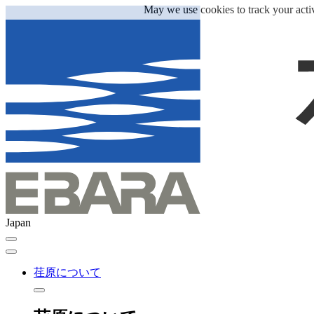
May we use cookies to track your activ
Japan
荏原について