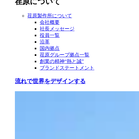
荏原について
荏原製作所について
会社概要
社長メッセージ
役員一覧
沿革
国内拠点
荏原グループ拠点一覧
創業の精神“熱と誠”
ブランドステートメント
流れで世界をデザインする