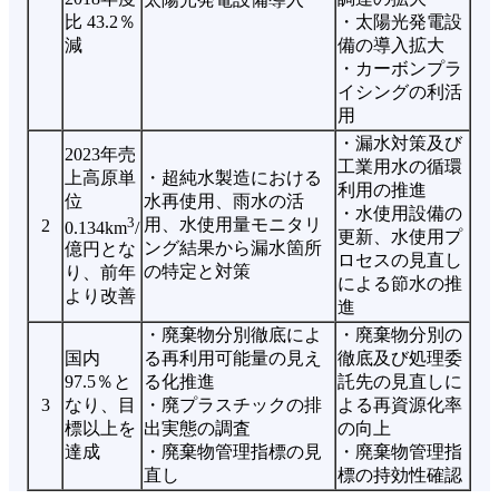
比 43.2％
・太陽光発電設
減
備の導入拡大
・カーボンプラ
イシングの利活
用
・漏水対策及び
2023年売
工業用水の循環
上高原単
・超純水製造における
利用の推進
位
水再使用、雨水の活
・水使用設備の
3
用、水使用量モニタリ
2
0.134km
/
更新、水使用プ
ング結果から漏水箇所
億円とな
ロセスの見直し
の特定と対策
り、前年
による節水の推
より改善
進
・廃棄物分別徹底によ
・廃棄物分別の
国内
る再利用可能量の見え
徹底及び処理委
97.5％と
る化推進
託先の見直しに
3
なり、目
・廃プラスチックの排
よる再資源化率
標以上を
出実態の調査
の向上
達成
・廃棄物管理指標の見
・廃棄物管理指
直し
標の持効性確認