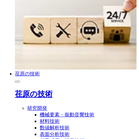
荏原の技術
荏原の技術
研究開発
機械要素・振動音響技術
材料技術
数値解析技術
表面分析技術