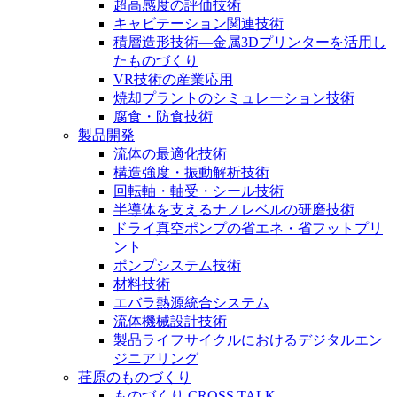
超高感度の評価技術
キャビテーション関連技術
積層造形技術―金属3Dプリンターを活用し
たものづくり
VR技術の産業応用
焼却プラントのシミュレーション技術
腐食・防食技術
製品開発
流体の最適化技術
構造強度・振動解析技術
回転軸・軸受・シール技術
半導体を支えるナノレベルの研磨技術
ドライ真空ポンプの省エネ・省フットプリ
ント
ポンプシステム技術
材料技術
エバラ熱源統合システム
流体機械設計技術
製品ライフサイクルにおけるデジタルエン
ジニアリング
荏原のものづくり
ものづくり CROSS TALK