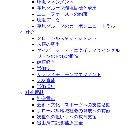
環境マネジメント
荏原グループ環境目標と成果
エコ・ファーストの約束
環境データ
荏原グループのカーボンニュートラル
社会
グローバル人材マネジメント
人権の尊重
ダイバーシティ・エクイティ＆インクルー
ジョン(DE&I)の推進
健康経営
労働安全
サプライチェーンマネジメント
人材育成
労働慣行
社会貢献
社会貢献
芸術・文化・スポーツへの支援活動
グローバル地域社会の発展への貢献
次世代の担い手への教育支援
畠山清二記念荏原基金