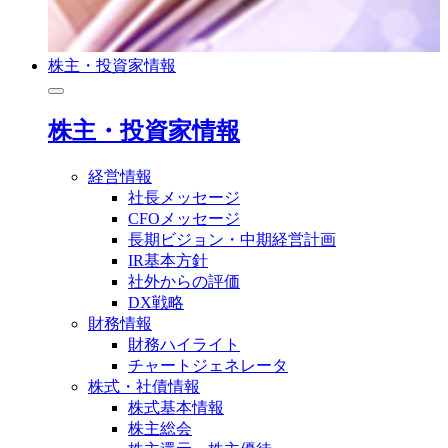
株主・投資家情報
株主・投資家情報
経営情報
社長メッセージ
CFOメッセージ
長期ビジョン・中期経営計画
IR基本方針
社外からの評価
DX戦略
財務情報
財務ハイライト
チャートジェネレータ
株式・社債情報
株式基本情報
株主総会