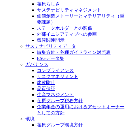
荏原らしさ
サステナビリティマネジメント
価値創造ストーリーとマテリアリティ（重
要課題）
ステークホルダーとの関係
外部イニシアティブへの参画
気候関連開示
サステナビリティデータ
編集方針・各種ガイドライン対照表
ESGデータ集
ガバナンス
コンプライアンス
リスクマネジメント
腐敗防止
品質保証
生産マネジメント
荏原グループ税務方針
企業年金の運用におけるアセットオーナー
としての方針
環境
荏原グループ環境方針