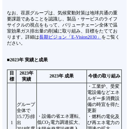
なお、荏原グループは、気候変動対策は地球共通の重
要課題であることを認識し、製品・サービスのライフ
サイクルの視点をもって、バリューチェーン全体で温
室効果ガス排出量の削減に取り組み、目標をたててお
ります。詳細は
長期ビジョン「E-Vision2030」
をご覧く
ださい。
■2023年 実績と成果
目
2023年
2023年 成果
今後の取り組み
標
実績
・工業炉、受変
電設備などエネ
ルギー多消費設
グループ
備の時宜を得た
全体で
更新
・設備の省エネ運転、
15.7万t排
・燃料の電化及
低CO
電力調達拡大、
1
出
び再エネ電力の
2
2018年度
調達の拡大
太陽光発電設備導入