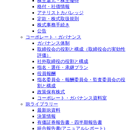
株主還元・株主優待
格付・社債情報
アナリストカバレッジ
定款・株式取扱規則
株式事務手続き
公告
コーポレート・ガバナンス
ガバナンス体制
取締役会の役割と構成（取締役会の実効性
評価）
社外取締役の役割と構成
指名・選任・承継プラン
役員報酬
指名委員会・報酬委員会・監査委員会の役
割と構成
政策保有株式
コーポレート・ガバナンス資料室
IRライブラリー
最新IR資料
決算情報
有価証券報告書・四半期報告書
統合報告書(アニュアルレポート)