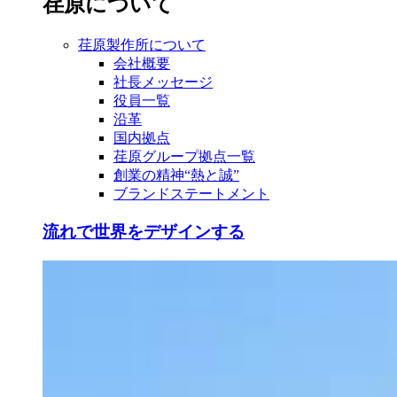
荏原について
荏原製作所について
会社概要
社長メッセージ
役員一覧
沿革
国内拠点
荏原グループ拠点一覧
創業の精神“熱と誠”
ブランドステートメント
流れで世界をデザインする