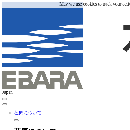
May we use cookies to track your activ
Japan
荏原について