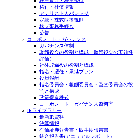
株主還元・株主優待
格付・社債情報
アナリストカバレッジ
定款・株式取扱規則
株式事務手続き
公告
コーポレート・ガバナンス
ガバナンス体制
取締役会の役割と構成（取締役会の実効性
評価）
社外取締役の役割と構成
指名・選任・承継プラン
役員報酬
指名委員会・報酬委員会・監査委員会の役
割と構成
政策保有株式
コーポレート・ガバナンス資料室
IRライブラリー
最新IR資料
決算情報
有価証券報告書・四半期報告書
統合報告書(アニュアルレポート)