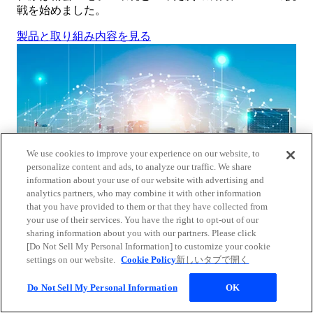
戦を始めました。
製品と取り組み内容を見る
We use cookies to improve your experience on our website, to
personalize content and ads, to analyze our traffic. We share
information about your use of our website with advertising and
analytics partners, who may combine it with other information
that you have provided to them or that they have collected from
your use of their services. You have the right to opt-out of our
sharing information about you with our partners. Please click
[Do Not Sell My Personal Information] to customize your cookie
2000 - 未来
settings on our website.
Cookie Policy
新しいタブで開く
Do Not Sell My Personal Information
OK