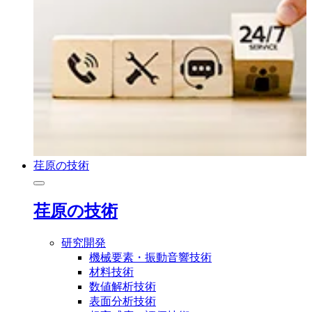
荏原の技術
荏原の技術
研究開発
機械要素・振動音響技術
材料技術
数値解析技術
表面分析技術