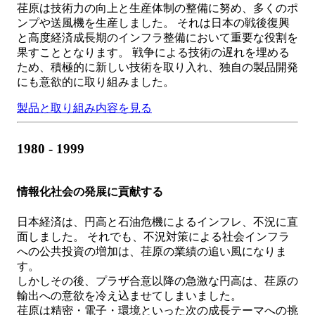
荏原は技術力の向上と生産体制の整備に努め、多くのポ
ンプや送風機を生産しました。 それは日本の戦後復興
と高度経済成長期のインフラ整備において重要な役割を
果すこととなります。 戦争による技術の遅れを埋める
ため、積極的に新しい技術を取り入れ、独自の製品開発
にも意欲的に取り組みました。
製品と取り組み内容を見る
1980 - 1999
情報化社会の発展に貢献する
日本経済は、円高と石油危機によるインフレ、不況に直
面しました。 それでも、不況対策による社会インフラ
への公共投資の増加は、荏原の業績の追い風になりま
す。
しかしその後、プラザ合意以降の急激な円高は、荏原の
輸出への意欲を冷え込ませてしまいました。
荏原は精密・電子・環境といった次の成長テーマへの挑