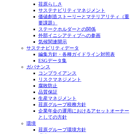
荏原らしさ
サステナビリティマネジメント
価値創造ストーリーとマテリアリティ（重
要課題）
ステークホルダーとの関係
外部イニシアティブへの参画
気候関連開示
サステナビリティデータ
編集方針・各種ガイドライン対照表
ESGデータ集
ガバナンス
コンプライアンス
リスクマネジメント
腐敗防止
品質保証
生産マネジメント
荏原グループ税務方針
企業年金の運用におけるアセットオーナー
としての方針
環境
荏原グループ環境方針