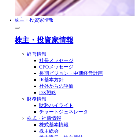
株主・投資家情報
株主・投資家情報
経営情報
社長メッセージ
CFOメッセージ
長期ビジョン・中期経営計画
IR基本方針
社外からの評価
DX戦略
財務情報
財務ハイライト
チャートジェネレータ
株式・社債情報
株式基本情報
株主総会