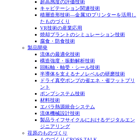
超高感度の評価技術
キャビテーション関連技術
積層造形技術―金属3Dプリンターを活用し
たものづくり
VR技術の産業応用
焼却プラントのシミュレーション技術
腐食・防食技術
製品開発
流体の最適化技術
構造強度・振動解析技術
回転軸・軸受・シール技術
半導体を支えるナノレベルの研磨技術
ドライ真空ポンプの省エネ・省フットプリ
ント
ポンプシステム技術
材料技術
エバラ熱源統合システム
流体機械設計技術
製品ライフサイクルにおけるデジタルエン
ジニアリング
荏原のものづくり
ものづくり CROSS TALK