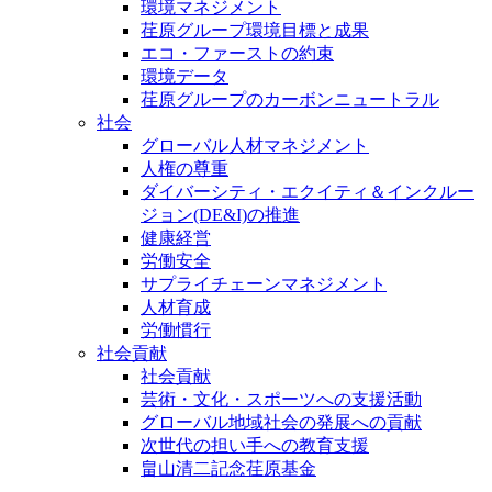
環境マネジメント
荏原グループ環境目標と成果
エコ・ファーストの約束
環境データ
荏原グループのカーボンニュートラル
社会
グローバル人材マネジメント
人権の尊重
ダイバーシティ・エクイティ＆インクルー
ジョン(DE&I)の推進
健康経営
労働安全
サプライチェーンマネジメント
人材育成
労働慣行
社会貢献
社会貢献
芸術・文化・スポーツへの支援活動
グローバル地域社会の発展への貢献
次世代の担い手への教育支援
畠山清二記念荏原基金