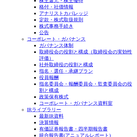
株主還元・株主優待
格付・社債情報
アナリストカバレッジ
定款・株式取扱規則
株式事務手続き
公告
コーポレート・ガバナンス
ガバナンス体制
取締役会の役割と構成（取締役会の実効性
評価）
社外取締役の役割と構成
指名・選任・承継プラン
役員報酬
指名委員会・報酬委員会・監査委員会の役
割と構成
政策保有株式
コーポレート・ガバナンス資料室
IRライブラリー
最新IR資料
決算情報
有価証券報告書・四半期報告書
統合報告書(アニュアルレポート)