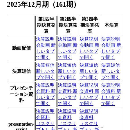
2025年12月期（161期）
第1四半
第2四半
第3四半
期決算発
期決算発
期決算発
本決算
表
表
表
決算説明
決算説明
決算説明
決算説明
会動画
新
会動画
新
会動画
新
会動画
新
動画配信
しいタブ
しいタブ
しいタブ
しいタブ
で開く
で開く
で開く
で開く
決算短信
決算短信
決算短信
決算短信
決算短信
新しいタ
新しいタ
新しいタ
新しいタ
ブで開く
ブで開く
ブで開く
ブで開く
決算説明
決算説明
決算説明
決算説明
プレゼンテ
会資料
新
会資料
新
会資料
新
会資料
新
ーション資
しいタブ
しいタブ
しいタブ
しいタブ
料
で開く
で開く
で開く
で開く
決算説明
決算説明
決算説明
会資料
会資料
会資料
（スクリ
（スクリ
（スクリ
presentation-
-
script
プト）
新
プト）
新
プト）
新