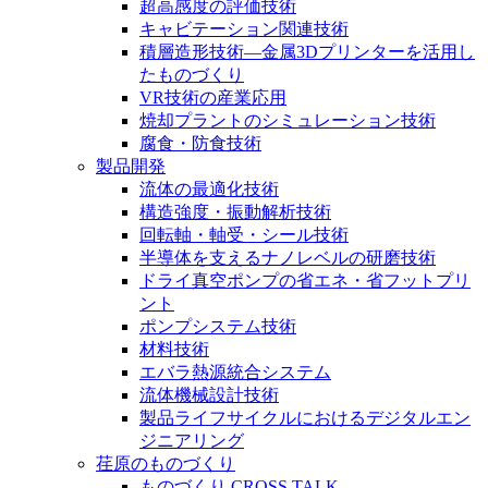
超高感度の評価技術
キャビテーション関連技術
積層造形技術―金属3Dプリンターを活用し
たものづくり
VR技術の産業応用
焼却プラントのシミュレーション技術
腐食・防食技術
製品開発
流体の最適化技術
構造強度・振動解析技術
回転軸・軸受・シール技術
半導体を支えるナノレベルの研磨技術
ドライ真空ポンプの省エネ・省フットプリ
ント
ポンプシステム技術
材料技術
エバラ熱源統合システム
流体機械設計技術
製品ライフサイクルにおけるデジタルエン
ジニアリング
荏原のものづくり
ものづくり CROSS TALK