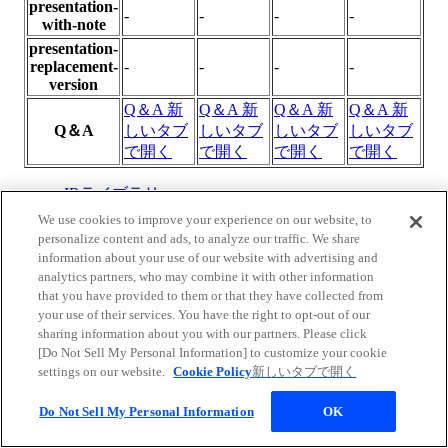
presentation-
-
-
-
-
with-note
presentation-
replacement-
-
-
-
-
version
Q＆A
新
Q＆A
新
Q＆A
新
Q＆A
新
Q＆A
しいタブ
しいタブ
しいタブ
しいタブ
で開く
で開く
で開く
で開く
IRライブラリー
最新IR資料
We use cookies to improve your experience on our website, to
決算情報
personalize content and ads, to analyze our traffic. We share
有価証券報告書・四半期報告書
information about your use of our website with advertising and
統合報告書(アニュアルレポート)
analytics partners, who may combine it with other information
that you have provided to them or that they have collected from
ファクトブック
your use of their services. You have the right to opt-out of our
報告書（株主の皆さま向け）
sharing information about you with our partners. Please click
IRイベント
[Do Not Sell My Personal Information] to customize your cookie
settings on our website.
Cookie Policy
新しいタブで開く
IRメニュー
Do Not Sell My Personal Information
OK