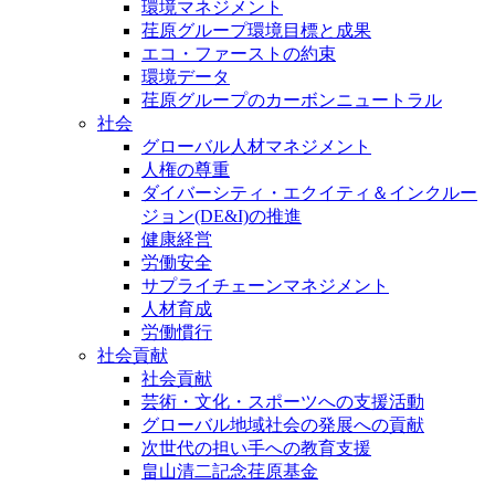
環境マネジメント
荏原グループ環境目標と成果
エコ・ファーストの約束
環境データ
荏原グループのカーボンニュートラル
社会
グローバル人材マネジメント
人権の尊重
ダイバーシティ・エクイティ＆インクルー
ジョン(DE&I)の推進
健康経営
労働安全
サプライチェーンマネジメント
人材育成
労働慣行
社会貢献
社会貢献
芸術・文化・スポーツへの支援活動
グローバル地域社会の発展への貢献
次世代の担い手への教育支援
畠山清二記念荏原基金