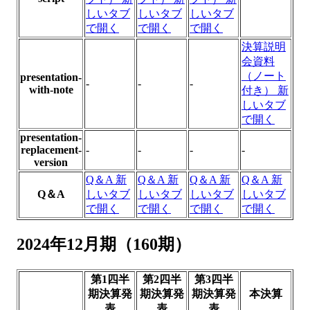
しいタブ
しいタブ
しいタブ
で開く
で開く
で開く
決算説明
会資料
（ノート
presentation-
-
-
-
with-note
付き）
新
しいタブ
で開く
presentation-
replacement-
-
-
-
-
version
Q＆A
新
Q＆A
新
Q＆A
新
Q＆A
新
Q＆A
しいタブ
しいタブ
しいタブ
しいタブ
で開く
で開く
で開く
で開く
2024年12月期（160期）
第1四半
第2四半
第3四半
期決算発
期決算発
期決算発
本決算
表
表
表