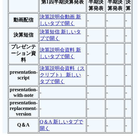
第1四半期決算発表
半期決
半期決
決
算発表
算発表
算
決算説明会動画
新
動画配信
-
-
-
しいタブで開く
決算短信
新しいタ
決算短信
-
-
-
ブで開く
プレゼンテ
決算説明会資料
新
ーション資
-
-
-
しいタブで開く
料
決算説明会資料（ス
presentation-
クリプト）
新しい
-
-
-
script
タブで開く
presentation-
-
-
-
-
with-note
presentation-
replacement-
-
-
-
-
version
Q＆A
新しいタブで
Q＆A
-
-
-
開く