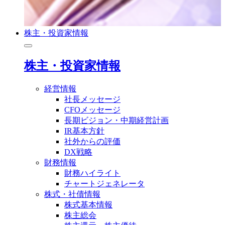
株主・投資家情報
株主・投資家情報
経営情報
社長メッセージ
CFOメッセージ
長期ビジョン・中期経営計画
IR基本方針
社外からの評価
DX戦略
財務情報
財務ハイライト
チャートジェネレータ
株式・社債情報
株式基本情報
株主総会