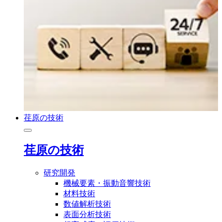
荏原の技術
荏原の技術
研究開発
機械要素・振動音響技術
材料技術
数値解析技術
表面分析技術