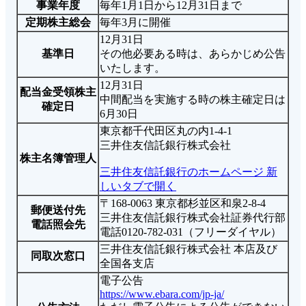
事業年度
毎年1月1日から12月31日まで
定期株主総会
毎年3月に開催
12月31日
基準日
その他必要ある時は、あらかじめ公告
いたします。
12月31日
配当金受領株主
中間配当を実施する時の株主確定日は
確定日
6月30日
東京都千代田区丸の内1-4-1
三井住友信託銀行株式会社
株主名簿管理人
三井住友信託銀行のホームページ
新
しいタブで開く
〒168-0063 東京都杉並区和泉2-8-4
郵便送付先
三井住友信託銀行株式会社証券代行部
電話照会先
電話0120-782-031（フリーダイヤル）
三井住友信託銀行株式会社 本店及び
同取次窓口
全国各支店
電子公告
https://www.ebara.com/jp-ja/