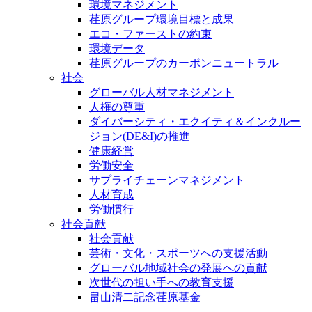
環境マネジメント
荏原グループ環境目標と成果
エコ・ファーストの約束
環境データ
荏原グループのカーボンニュートラル
社会
グローバル人材マネジメント
人権の尊重
ダイバーシティ・エクイティ＆インクルー
ジョン(DE&I)の推進
健康経営
労働安全
サプライチェーンマネジメント
人材育成
労働慣行
社会貢献
社会貢献
芸術・文化・スポーツへの支援活動
グローバル地域社会の発展への貢献
次世代の担い手への教育支援
畠山清二記念荏原基金