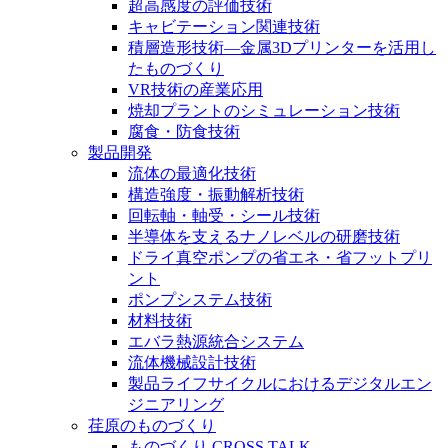
超高感度の評価技術
キャビテーション関連技術
積層造形技術―金属3Dプリンターを活用し
たものづくり
VR技術の産業応用
焼却プラントのシミュレーション技術
腐食・防食技術
製品開発
流体の最適化技術
構造強度・振動解析技術
回転軸・軸受・シール技術
半導体を支えるナノレベルの研磨技術
ドライ真空ポンプの省エネ・省フットプリ
ント
ポンプシステム技術
材料技術
エバラ熱源統合システム
流体機械設計技術
製品ライフサイクルにおけるデジタルエン
ジニアリング
荏原のものづくり
ものづくり CROSS TALK