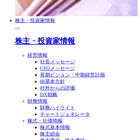
株主・投資家情報
株主・投資家情報
経営情報
社長メッセージ
CFOメッセージ
長期ビジョン・中期経営計画
IR基本方針
社外からの評価
DX戦略
財務情報
財務ハイライト
チャートジェネレータ
株式・社債情報
株式基本情報
株主総会