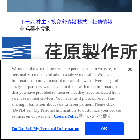
ホーム
株主・投資家情報
株式・社債情報
株式基本情報
We use cookies to improve your experience on our website, to
お問い合わせはこちら
personalize content and ads, to analyze our traffic. We share
クッキーポリシー
information about your use of our website with advertising and
サイトマップ
analytics partners, who may combine it with other information
サイトのご利用にあたって
that you have provided to them or that they have collected from
荏原グループ 個人情報保護方針（プライバシーポリシー）
your use of their services. You have the right to opt-out of our
ソーシャルメディアポリシー
sharing information about you with our partners. Please click
[Do Not Sell My Personal Information] to customize your cookie
ウェブアクセシビリティポリシー
settings on our website.
Cookie Policy
新しいタブで開く
Youtube
新しいタブで開く
X
新しいタブで開く
Do Not Sell My Personal Information
OK
Facebook
新しいタブで開く
LinkedIn
新しいタブで開く