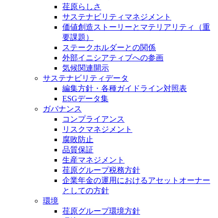
荏原らしさ
サステナビリティマネジメント
価値創造ストーリーとマテリアリティ（重
要課題）
ステークホルダーとの関係
外部イニシアティブへの参画
気候関連開示
サステナビリティデータ
編集方針・各種ガイドライン対照表
ESGデータ集
ガバナンス
コンプライアンス
リスクマネジメント
腐敗防止
品質保証
生産マネジメント
荏原グループ税務方針
企業年金の運用におけるアセットオーナー
としての方針
環境
荏原グループ環境方針