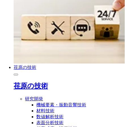
荏原の技術
荏原の技術
研究開発
機械要素・振動音響技術
材料技術
数値解析技術
表面分析技術