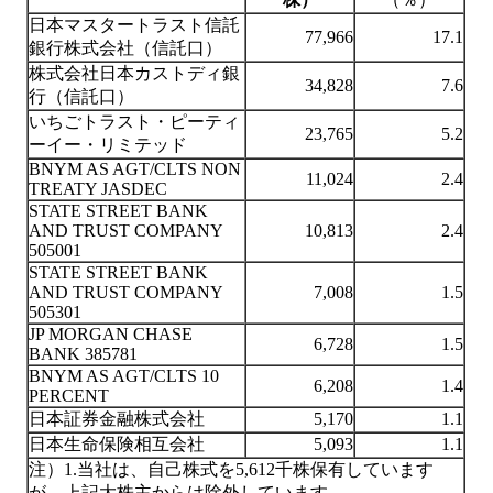
日本マスタートラスト信託
77,966
17.1
銀行株式会社（信託口）
株式会社日本カストディ銀
34,828
7.6
行（信託口）
いちごトラスト・ピーティ
23,765
5.2
ーイー・リミテッド
BNYM AS AGT/CLTS NON
11,024
2.4
TREATY JASDEC
STATE STREET BANK
AND TRUST COMPANY
10,813
2.4
505001
STATE STREET BANK
AND TRUST COMPANY
7,008
1.5
505301
JP MORGAN CHASE
6,728
1.5
BANK 385781
BNYM AS AGT/CLTS 10
6,208
1.4
PERCENT
日本証券金融株式会社
5,170
1.1
日本生命保険相互会社
5,093
1.1
注）1.当社は、自己株式を5,612千株保有しています
が、上記大株主からは除外しています。