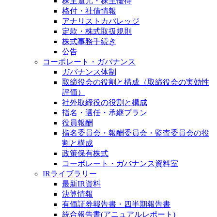
株主還元・株主優待
格付・社債情報
アナリストカバレッジ
定款・株式取扱規則
株式事務手続き
公告
コーポレート・ガバナンス
ガバナンス体制
取締役会の役割と構成（取締役会の実効性
評価）
社外取締役の役割と構成
指名・選任・承継プラン
役員報酬
指名委員会・報酬委員会・監査委員会の役
割と構成
政策保有株式
コーポレート・ガバナンス資料室
IRライブラリー
最新IR資料
決算情報
有価証券報告書・四半期報告書
統合報告書(アニュアルレポート)