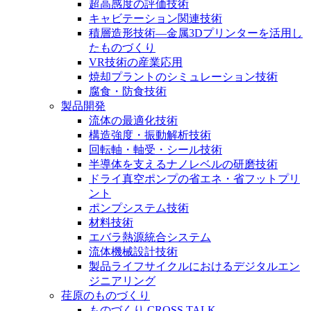
超高感度の評価技術
キャビテーション関連技術
積層造形技術―金属3Dプリンターを活用し
たものづくり
VR技術の産業応用
焼却プラントのシミュレーション技術
腐食・防食技術
製品開発
流体の最適化技術
構造強度・振動解析技術
回転軸・軸受・シール技術
半導体を支えるナノレベルの研磨技術
ドライ真空ポンプの省エネ・省フットプリ
ント
ポンプシステム技術
材料技術
エバラ熱源統合システム
流体機械設計技術
製品ライフサイクルにおけるデジタルエン
ジニアリング
荏原のものづくり
ものづくり CROSS TALK