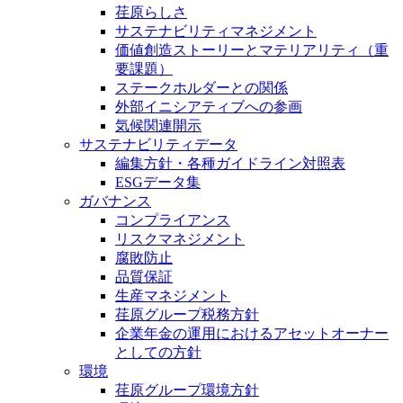
荏原らしさ
サステナビリティマネジメント
価値創造ストーリーとマテリアリティ（重
要課題）
ステークホルダーとの関係
外部イニシアティブへの参画
気候関連開示
サステナビリティデータ
編集方針・各種ガイドライン対照表
ESGデータ集
ガバナンス
コンプライアンス
リスクマネジメント
腐敗防止
品質保証
生産マネジメント
荏原グループ税務方針
企業年金の運用におけるアセットオーナー
としての方針
環境
荏原グループ環境方針