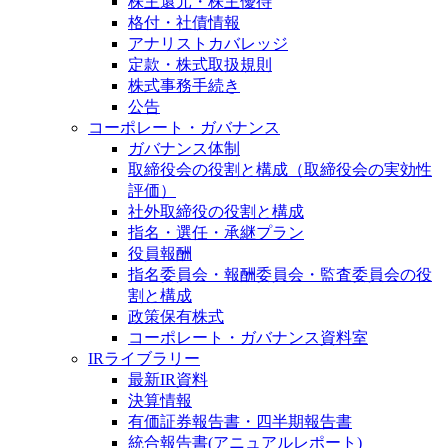
株主還元・株主優待
格付・社債情報
アナリストカバレッジ
定款・株式取扱規則
株式事務手続き
公告
コーポレート・ガバナンス
ガバナンス体制
取締役会の役割と構成（取締役会の実効性
評価）
社外取締役の役割と構成
指名・選任・承継プラン
役員報酬
指名委員会・報酬委員会・監査委員会の役
割と構成
政策保有株式
コーポレート・ガバナンス資料室
IRライブラリー
最新IR資料
決算情報
有価証券報告書・四半期報告書
統合報告書(アニュアルレポート)