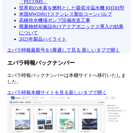
「PECOMS」
世界初の水素を燃料とした吸収冷温水機 RHDH型
米国MWD向けステンレス製缶コーンバルブ
高橋排水機場ポンプ設備改造工事
廃棄物焼却施設向けアクアポニックス導入の効果
について
2025年製品ハイライト
エバラ時報最新号を1冊通して見る
新しいタブで開く
エバラ時報バックナンバー
エバラ時報バックナンバーは本棚サイトへ移行いたしま
した。
エバラ時報本棚サイトを見る
新しいタブで開く