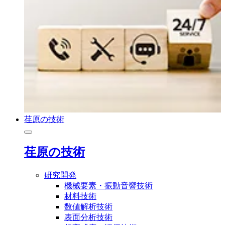
荏原の技術
荏原の技術
研究開発
機械要素・振動音響技術
材料技術
数値解析技術
表面分析技術