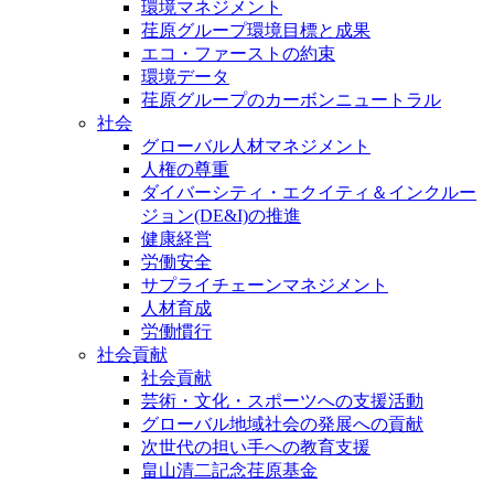
環境マネジメント
荏原グループ環境目標と成果
エコ・ファーストの約束
環境データ
荏原グループのカーボンニュートラル
社会
グローバル人材マネジメント
人権の尊重
ダイバーシティ・エクイティ＆インクルー
ジョン(DE&I)の推進
健康経営
労働安全
サプライチェーンマネジメント
人材育成
労働慣行
社会貢献
社会貢献
芸術・文化・スポーツへの支援活動
グローバル地域社会の発展への貢献
次世代の担い手への教育支援
畠山清二記念荏原基金