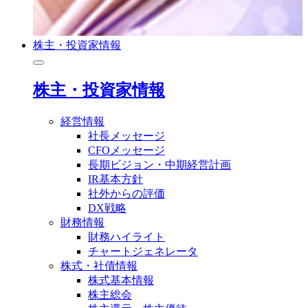
株主・投資家情報
株主・投資家情報
経営情報
社長メッセージ
CFOメッセージ
長期ビジョン・中期経営計画
IR基本方針
社外からの評価
DX戦略
財務情報
財務ハイライト
チャートジェネレータ
株式・社債情報
株式基本情報
株主総会