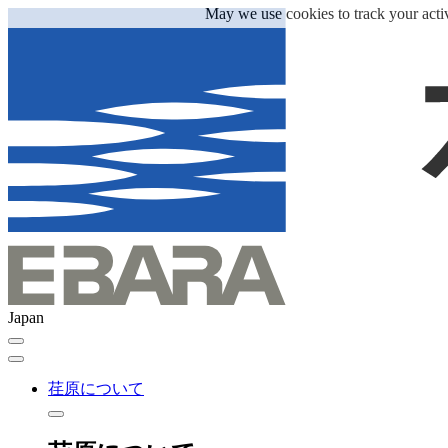
May we use cookies to track your activ
Japan
荏原について