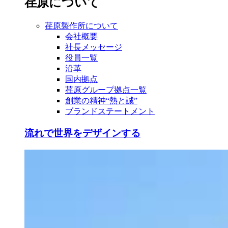
荏原について
荏原製作所について
会社概要
社長メッセージ
役員一覧
沿革
国内拠点
荏原グループ拠点一覧
創業の精神“熱と誠”
ブランドステートメント
流れで世界をデザインする