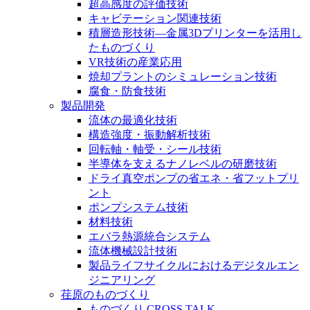
超高感度の評価技術
キャビテーション関連技術
積層造形技術―金属3Dプリンターを活用し
たものづくり
VR技術の産業応用
焼却プラントのシミュレーション技術
腐食・防食技術
製品開発
流体の最適化技術
構造強度・振動解析技術
回転軸・軸受・シール技術
半導体を支えるナノレベルの研磨技術
ドライ真空ポンプの省エネ・省フットプリ
ント
ポンプシステム技術
材料技術
エバラ熱源統合システム
流体機械設計技術
製品ライフサイクルにおけるデジタルエン
ジニアリング
荏原のものづくり
ものづくり CROSS TALK