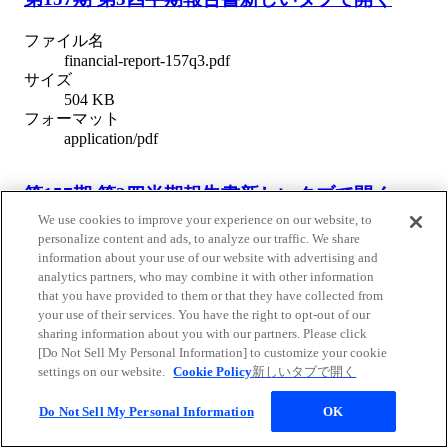
ファイル名
financial-report-157q3.pdf
サイズ
504 KB
フォーマット
application/pdf
第157期 第2四半期報告書
新しいタブで開く
We use cookies to improve your experience on our website, to
ファイル名
personalize content and ads, to analyze our traffic. We share
financial-report-157q2.pdf
information about your use of our website with advertising and
サイズ
analytics partners, who may combine it with other information
507 KB
that you have provided to them or that they have collected from
フォーマット
your use of their services. You have the right to opt-out of our
application/pdf
sharing information about you with our partners. Please click
[Do Not Sell My Personal Information] to customize your cookie
settings on our website.
Cookie Policy
新しいタブで開く
第157期 第1四半期報告書
新しいタブで開く
Do Not Sell My Personal Information
OK
ファイル名