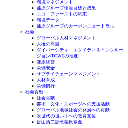
環境マネジメント
荏原グループ環境目標と成果
エコ・ファーストの約束
環境データ
荏原グループのカーボンニュートラル
社会
グローバル人材マネジメント
人権の尊重
ダイバーシティ・エクイティ＆インクルー
ジョン(DE&I)の推進
健康経営
労働安全
サプライチェーンマネジメント
人材育成
労働慣行
社会貢献
社会貢献
芸術・文化・スポーツへの支援活動
グローバル地域社会の発展への貢献
次世代の担い手への教育支援
畠山清二記念荏原基金