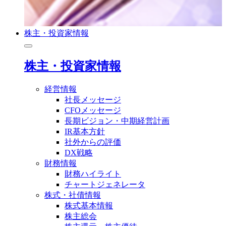
株主・投資家情報
株主・投資家情報
経営情報
社長メッセージ
CFOメッセージ
長期ビジョン・中期経営計画
IR基本方針
社外からの評価
DX戦略
財務情報
財務ハイライト
チャートジェネレータ
株式・社債情報
株式基本情報
株主総会