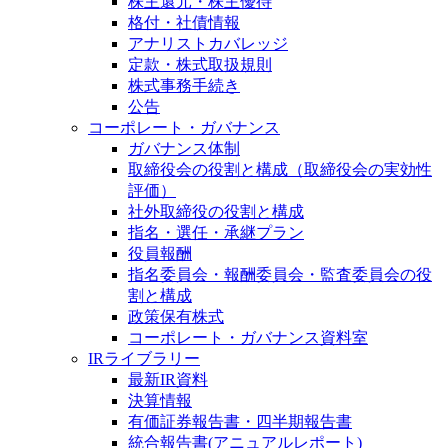
株主還元・株主優待
格付・社債情報
アナリストカバレッジ
定款・株式取扱規則
株式事務手続き
公告
コーポレート・ガバナンス
ガバナンス体制
取締役会の役割と構成（取締役会の実効性
評価）
社外取締役の役割と構成
指名・選任・承継プラン
役員報酬
指名委員会・報酬委員会・監査委員会の役
割と構成
政策保有株式
コーポレート・ガバナンス資料室
IRライブラリー
最新IR資料
決算情報
有価証券報告書・四半期報告書
統合報告書(アニュアルレポート)