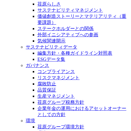
荏原らしさ
サステナビリティマネジメント
価値創造ストーリーとマテリアリティ（重
要課題）
ステークホルダーとの関係
外部イニシアティブへの参画
気候関連開示
サステナビリティデータ
編集方針・各種ガイドライン対照表
ESGデータ集
ガバナンス
コンプライアンス
リスクマネジメント
腐敗防止
品質保証
生産マネジメント
荏原グループ税務方針
企業年金の運用におけるアセットオーナー
としての方針
環境
荏原グループ環境方針