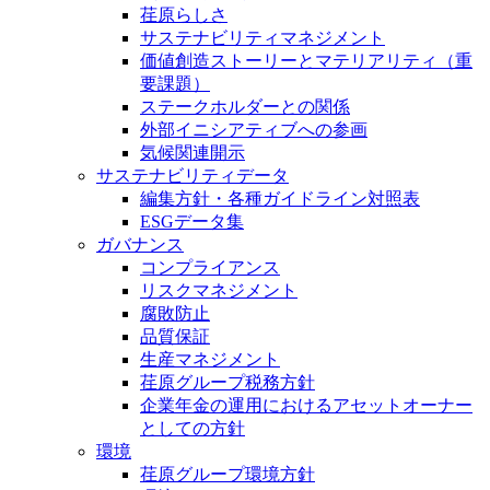
荏原らしさ
サステナビリティマネジメント
価値創造ストーリーとマテリアリティ（重
要課題）
ステークホルダーとの関係
外部イニシアティブへの参画
気候関連開示
サステナビリティデータ
編集方針・各種ガイドライン対照表
ESGデータ集
ガバナンス
コンプライアンス
リスクマネジメント
腐敗防止
品質保証
生産マネジメント
荏原グループ税務方針
企業年金の運用におけるアセットオーナー
としての方針
環境
荏原グループ環境方針