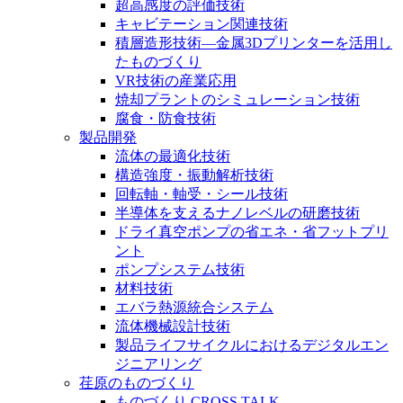
超高感度の評価技術
キャビテーション関連技術
積層造形技術―金属3Dプリンターを活用し
たものづくり
VR技術の産業応用
焼却プラントのシミュレーション技術
腐食・防食技術
製品開発
流体の最適化技術
構造強度・振動解析技術
回転軸・軸受・シール技術
半導体を支えるナノレベルの研磨技術
ドライ真空ポンプの省エネ・省フットプリ
ント
ポンプシステム技術
材料技術
エバラ熱源統合システム
流体機械設計技術
製品ライフサイクルにおけるデジタルエン
ジニアリング
荏原のものづくり
ものづくり CROSS TALK