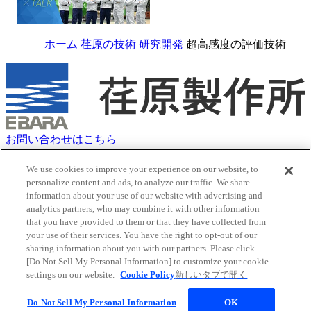
ホーム
荏原の技術
研究開発
超高感度の評価技術
お問い合わせはこちら
クッキーポリシー
サイトマップ
We use cookies to improve your experience on our website, to
personalize content and ads, to analyze our traffic. We share
サイトのご利用にあたって
information about your use of our website with advertising and
荏原グループ 個人情報保護方針（プライバシーポリシー）
analytics partners, who may combine it with other information
ソーシャルメディアポリシー
that you have provided to them or that they have collected from
ウェブアクセシビリティポリシー
your use of their services. You have the right to opt-out of our
Youtube
新しいタブで開く
sharing information about you with our partners. Please click
X
新しいタブで開く
[Do Not Sell My Personal Information] to customize your cookie
Facebook
新しいタブで開く
settings on our website.
Cookie Policy
新しいタブで開く
LinkedIn
新しいタブで開く
Do Not Sell My Personal Information
OK
© EBARA CORPORATION. All rights reserved.