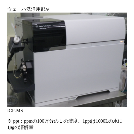
ウェーハ洗浄用部材
ICP-MS
※ ppt：ppmの100万分の１の濃度。1pptは1000Lの水に
1
μ
gの溶解量