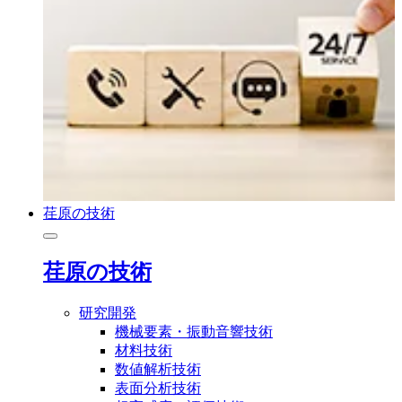
荏原の技術
荏原の技術
研究開発
機械要素・振動音響技術
材料技術
数値解析技術
表面分析技術