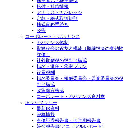
株主還元・株主優待
格付・社債情報
アナリストカバレッジ
定款・株式取扱規則
株式事務手続き
公告
コーポレート・ガバナンス
ガバナンス体制
取締役会の役割と構成（取締役会の実効性
評価）
社外取締役の役割と構成
指名・選任・承継プラン
役員報酬
指名委員会・報酬委員会・監査委員会の役
割と構成
政策保有株式
コーポレート・ガバナンス資料室
IRライブラリー
最新IR資料
決算情報
有価証券報告書・四半期報告書
統合報告書(アニュアルレポート)