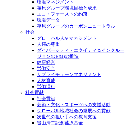
環境マネジメント
荏原グループ環境目標と成果
エコ・ファーストの約束
環境データ
荏原グループのカーボンニュートラル
社会
グローバル人材マネジメント
人権の尊重
ダイバーシティ・エクイティ＆インクルー
ジョン(DE&I)の推進
健康経営
労働安全
サプライチェーンマネジメント
人材育成
労働慣行
社会貢献
社会貢献
芸術・文化・スポーツへの支援活動
グローバル地域社会の発展への貢献
次世代の担い手への教育支援
畠山清二記念荏原基金