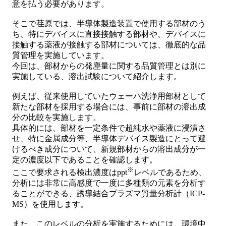
意を払う必要があります。
そこで荏原では、半導体製造装置で使用する部材のう
ち、特にデバイスに直接接触する部材や、デバイスに
接触する薬液が接触する部材については、徹底的な品
質管理を実施しています。
今回は、部材からの発塵量に関する品質管理とは別に
実施している、溶出試験について紹介します。
例えば、従来使用していたウェーハ洗浄用部材として
新たな部材を採用する場合には、事前に部材の溶出成
分の比較を実施します。
具体的には、部材を一定条件で超純水や薬液に浸漬さ
せ、特に金属成分等、半導体デバイス製造にとって避
けるべき成分について、新規部材からの溶出成分が一
定の濃度以下であることを確認します。
※
ここで要求される検出濃度はppt
レベルであるため、
分析には非常に高感度で一度に多種類の元素を分析す
ることができる、誘導結合プラズマ質量分析計（ICP-
MS）を使用します。
また、このレベルの分析を実施するためには、環境中