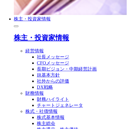
株主・投資家情報
株主・投資家情報
経営情報
社長メッセージ
CFOメッセージ
長期ビジョン・中期経営計画
IR基本方針
社外からの評価
DX戦略
財務情報
財務ハイライト
チャートジェネレータ
株式・社債情報
株式基本情報
株主総会