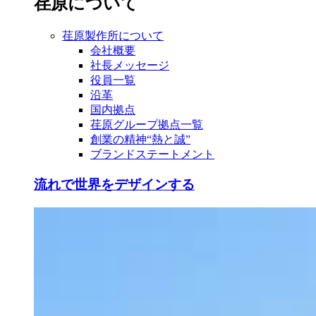
荏原について
荏原製作所について
会社概要
社長メッセージ
役員一覧
沿革
国内拠点
荏原グループ拠点一覧
創業の精神“熱と誠”
ブランドステートメント
流れで世界をデザインする