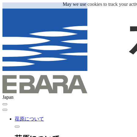
May we use cookies to track your activ
Japan
荏原について